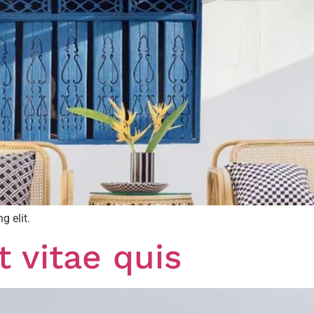
g elit.
t vitae quis