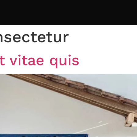
sectetur
t vitae quis