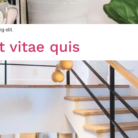
g elit.
t vitae quis