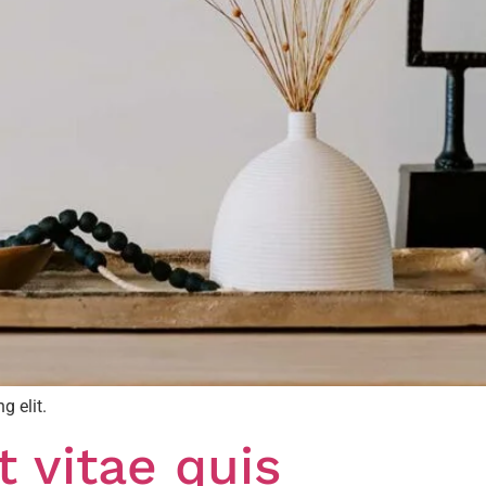
g elit.
t vitae quis